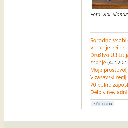
Foto: Bor Slana/
Sorodne vsebi
Vodenje eviden
Društvo U3 Litij
znanje
(4.2.2022
Moje prostovolj
V zasavski regij
70 polno zapos
Delo v nevladni
Pošlji prijatelju