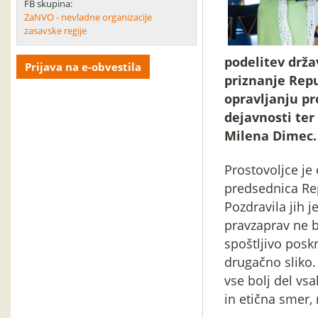
FB skupina:
ZaNVO - nevladne organizacije
zasavske regije
podelitev drža
Prijava na e-obvestila
priznanje Repu
opravljanju pr
dejavnosti ter
Milena Dimec.
Prostovoljce je 
predsednica Rep
Pozdravila jih j
pravzaprav ne bi
spoštljivo posk
drugačno sliko.
vse bolj del v
in etična smer