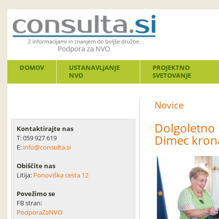
DOMOV
USTANAVLJANJE
PROJEKTNO
NVO
SVETOVANJE
Novice
Dolgoletno 
Kontaktirajte nas
Dimec kron
T: 059 927 619
E:
info@consulta.si
Obiščite nas
Litija:
Ponoviška cesta 12
Povežimo se
FB stran:
PodporaZaNVO