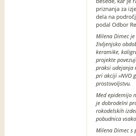
besede, kar je r
priznanja za iz
dela na področj
podal Odbor Rep
Milena Dimec je 
življenjsko obdob
keramike, kaligra
projekte povezuje
praksi udejanja
pri akciji »NVO 
prostovoljstvu.
Med epidemijo no
je dobrodelni pro
rokodelskih izdel
pobudnica vsakol
Milena Dimec s 