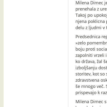
Milena Dimec je 
prenehala z ur
Takoj po upokoji
njena poklicna p
delu z ljudmi v
Predsednica rep
»zelo pomembno
boju proti soci
zapolniti vrzel
ko država, žal š
izboljšanju dost
storitev, kot so
zdravstvena os
še mnogo več. So
prispevajo k ra
Milena Dimec s