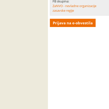
FB skupina:
ZaNVO - nevladne organizacije
zasavske regije
Prijava na e-obvestila