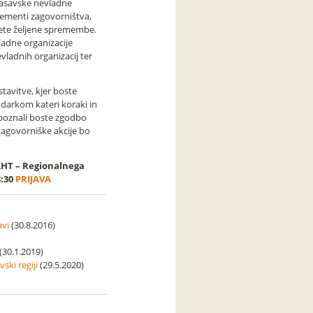
zasavske nevladne
elementi zagovorništva,
ežete željene spremembe.
vladne organizacije
vladnih organizacij ter
stavitve, kjer boste
udarkom kateri koraki in
 Spoznali boste zgodbo
zagovorniške akcije bo
ZLHT – Regionalnega
8:30
PRIJAVA
avi
(30.8.2016)
(30.1.2019)
ki regiji
(29.5.2020)