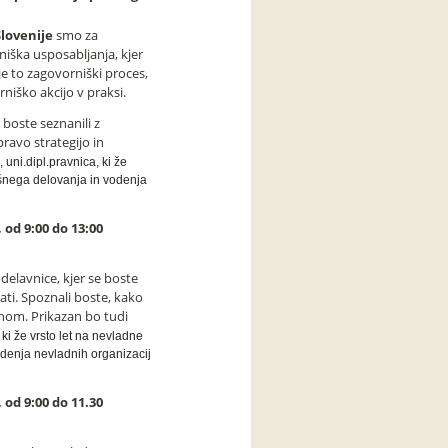
lovenije
smo za
niška usposabljanja, kjer
je to zagovorniški proces,
niško akcijo v praksi.
 boste seznanili z
ravo strategijo in
, uni.dipl.pravnica, ki že
ešnega delovanja in vodenja
, od 9:00 do 13:00
 delavnice, kjer se boste
sati. Spoznali boste, kako
nom. Prikazan bo tudi
, ki že vrsto let na nevladne
denja nevladnih organizacij
, od 9:00 do 11.30