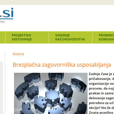
PROJEKTNO
VODENJE
PROMOCI
SVETOVANJE
RAČUNOVODSTVA
KOMUNIC
Novice
Brezplačna zagovorniška usposabljanja
Zadnje čase je 
pričakovanje, 
organizacije vo
procese, da naj 
prakse in same
delovanje zagov
potrebno za uč
akcijo? Ste že s
Znate pravilno 