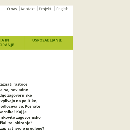
O nas
Kontakt
Projekti
English
JA IN
USPOSABLJANJE
IRANJE
zaznati rastoče
da naj nevladne
dijo zagovorniške
vplivajo na politike,
 odločevalce. Poznate
ornika? Kaj je
inkovito zagovorniško
lišali za lobiranje?
zapisati svoje predloge?