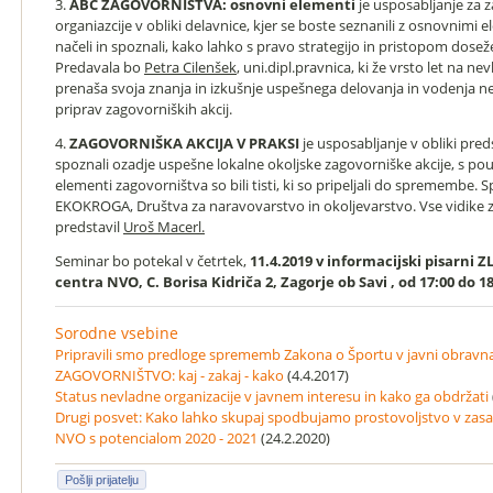
3.
ABC ZAGOVORNIŠTVA: osnovni elementi
je usposabljanje za 
organiazcije v obliki delavnice, kjer se boste seznanili z osnovnimi 
načeli in spoznali, kako lahko s pravo strategijo in pristopom dos
Predavala bo
Petra Cilenšek
, uni.dipl.pravnica, ki že vrsto let na ne
prenaša svoja znanja in izkušnje uspešnega delovanja in vodenja ne
priprav zagovorniških akcij.
4.
ZAGOVORNIŠKA AKCIJA V PRAKSI
je usposabljanje v obliki pred
spoznali ozadje uspešne lokalne okoljske zagovorniške akcije, s po
elementi zagovorništva so bili tisti, ki so pripeljali do spremembe.
EKOKROGA, Društva za naravovarstvo in okoljevarstvo. Vse vidike 
predstavil
Uroš Macerl.
Seminar bo potekal v četrtek,
11.4.2019 v informacijski pisarni 
centra NVO, C. Borisa Kidriča 2, Zagorje ob Savi , od 17:00 do 1
Sorodne vsebine
Pripravili smo predloge sprememb Zakona o Športu v javni obravn
ZAGOVORNIŠTVO: kaj - zakaj - kako
(4.4.2017)
Status nevladne organizacije v javnem interesu in kako ga obdržati
Drugi posvet: Kako lahko skupaj spodbujamo prostovoljstvo v zasavs
NVO s potencialom 2020 - 2021
(24.2.2020)
Pošlji prijatelju