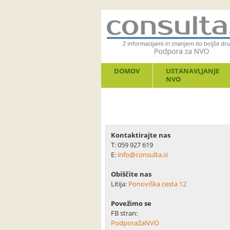
DOMOV
USTANAVLJANJE
NVO
Kontaktirajte nas
T: 059 927 619
E:
info@consulta.si
Obiščite nas
Litija:
Ponoviška cesta 12
Povežimo se
FB stran:
PodporaZaNVO