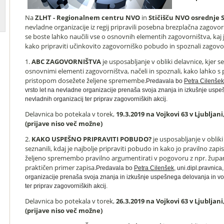
Na
ZLHT - Regionalnem centru NVO
in
Stičišču NVO osrednje S
nevladne organizacije iz regij pripravili posebna brezplačna zagovor
se boste lahko naučili vse o osnovnih elementih zagovorništva, kaj 
kako pripraviti učinkovito zagovorniško pobudo in spoznali zagovor
1.
ABC ZAGOVORNIŠTVA
je usposabljanje v obliki delavnice, kjer se
osnovnimi elementi zagovorništva, načeli in spoznali, kako lahko s p
pristopom dosežete željene spremembe.
Predavala bo
Petra Cilenšek
vrsto let na nevladne organizacije prenaša svoja znanja in izkušnje usp
nevladnih organizacij ter priprav zagovorniških akcij.
Delavnica bo potekala v torek,
19.3.2019 na Vojkovi 63 v Ljubljani
(prijave niso več možne)
2.
KAKO USPEŠNO PRIPRAVITI POBUDO?
je usposabljanje v obliki
seznanili, kdaj je najbolje pripraviti pobudo in kako jo pravilno zapi
željeno spremembo pravilno argumentirati v pogovoru z npr. župa
praktičen primer zapisa.
Predavala bo
Petra Cilenšek
, uni.dipl.pravnica
organizacije prenaša svoja znanja in izkušnje uspešnega delovanja in vo
ter priprav zagovorniških akcij.
Delavnica bo potekala v torek,
26.3.2019 na Vojkovi 63 v Ljubljani
(prijave niso več možne)