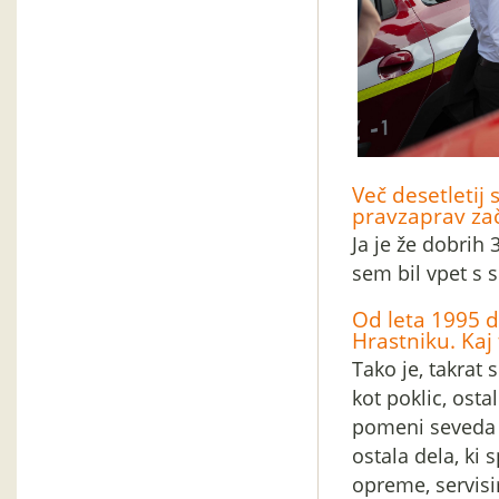
Več desetletij s
pravzaprav zač
Ja je že dobrih 
sem bil vpet s 
Od leta 1995 do
Hrastniku. Kaj
Tako je, takrat
kot poklic, osta
pomeni seveda b
ostala dela, ki 
opreme, servisi