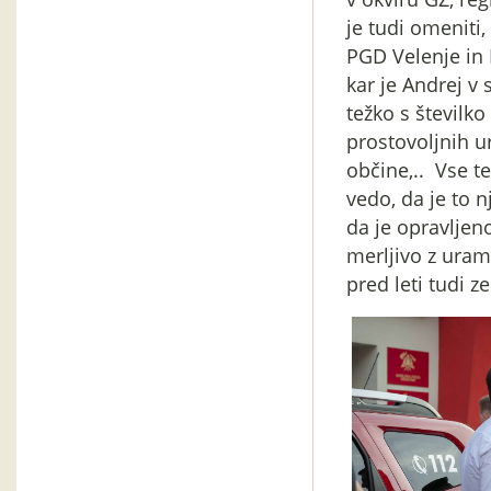
je tudi omeniti,
PGD Velenje in 
kar je Andrej v
težko s številko
prostovoljnih ur
občine,.. Vse te
vedo, da je to n
da je opravljeno
merljivo z urami
pred leti tudi z