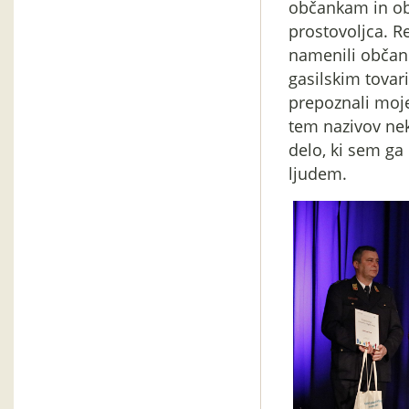
občankam in ob
prostovoljca. R
namenili občani
gasilskim tovari
prepoznali moje
tem nazivov ne
delo, ki sem ga
ljudem.