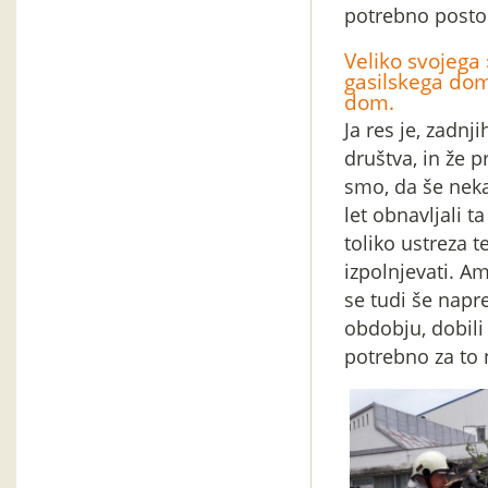
potrebno postor
Veliko svojega
gasilskega dom
dom.
Ja res je, zadnj
društva, in že p
smo, da še nek
let obnavljali t
toliko ustreza
izpolnjevati. A
se tudi še napr
obdobju, dobili
potrebno za to 