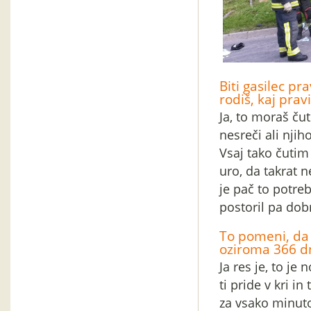
Biti gasilec p
rodiš, kaj prav
Ja, to moraš čut
nesreči ali njih
Vsaj tako čutim 
uro, da takrat n
je pač to potreb
postoril pa dob
To pomeni, da 
oziroma 366 dn
Ja res je, to je
ti pride v kri i
za vsako minuto 