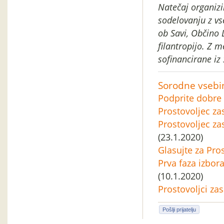
Natečaj organiz
sodelovanju z vs
ob Savi, Občino 
filantropijo. Z 
sofinancirane iz
Sorodne vsebi
Podprite dobre 
Prostovoljec za
Prostovoljec za
(23.1.2020)
Glasujte za Pro
Prva faza izbor
(10.1.2020)
Prostovoljci zas
Pošlji prijatelju