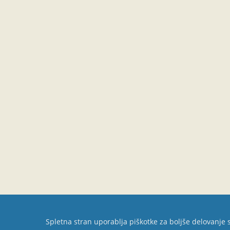
Spletna stran uporablja piškotke za boljše delovanje