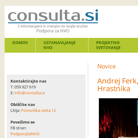
DOMOV
USTANAVLJANJE
PROJEKTNO
NVO
SVETOVANJE
Novice
Andrej Ferk,
Kontaktirajte nas
Hrastnika
T: 059 927 619
E:
info@consulta.si
Obiščite nas
Litija:
Ponoviška cesta 12
Povežimo se
FB stran:
PodporaZaNVO