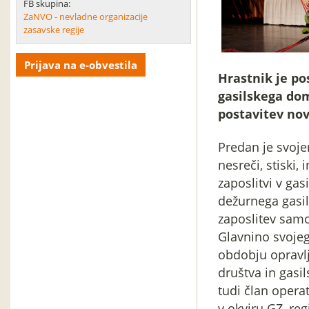
FB skupina:
ZaNVO - nevladne organizacije
zasavske regije
Prijava na e-obvestila
Hrastnik je po
gasilskega dom
postavitev no
Predan je svoje
nesreči, stiski,
zaposlitvi v gas
dežurnega gasilc
zaposlitev samo 
Glavnino svojega
obdobju opravlj
društva in gasil
tudi član operat
v okviru GZ, re