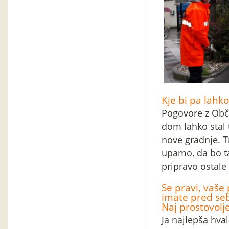
Kje bi pa lahko
Pogovore z Obči
dom lahko stal 
nove gradnje. T
upamo, da bo ta
pripravo ostale
Se pravi, vaše 
imate pred seb
Naj prostovolj
Ja najlepša hval