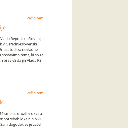
Več o tem
ije
e Vlada Republike Slovenije
k v Osrednjeslovenski
iložnost tudi za nevladne
 izpostavimo teme, ki so za
bi želeli da jih Vlada RS
Več o tem
...
16 smo se družili v okviru
ter potrebah lokalnih NVO
 Sam dogodek se je začel