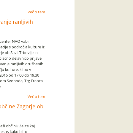
Več o tem
anje ranljivih
 center NVO vabi
cije s področja kulture iz
rje ob Savi, Trbovlje in
plačno delavnico prijave
evanje ranljivih družbenih
u kulture, ki bo v
.2016 od 17.00 do 19.30
Dom Svoboda, Trg Franca
e
Več o tem
občine Zagorje ob
aši občini? Želite kaj
veste, kako bi to