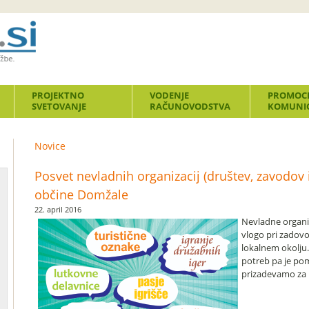
PROJEKTNO
VODENJE
PROMOCI
SVETOVANJE
RAČUNOVODSTVA
KOMUNIC
Novice
Posvet nevladnih organizacij (društev, zavodov 
občine Domžale
22. april 2016
Nevladne organ
vlogo pri zadovo
lokalnem okolju
potreb pa je pom
prizadevamo za r