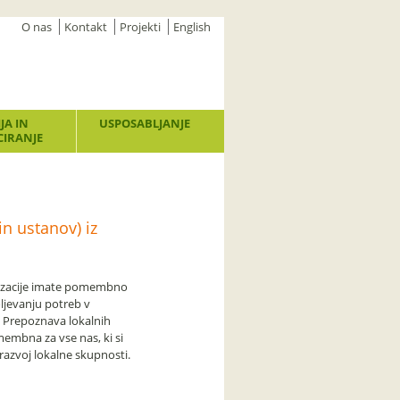
O nas
Kontakt
Projekti
English
JA IN
USPOSABLJANJE
IRANJE
in ustanov) iz
izacije imate pomembno
ljevanju potreb v
. Prepoznava lokalnih
embna za vse nas, ki si
azvoj lokalne skupnosti.