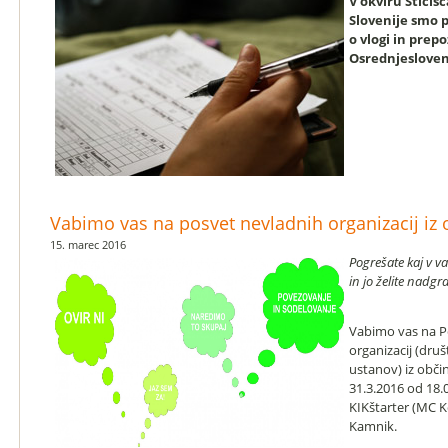
V okviru Stičiš
Slovenije smo p
o vlogi in prepo
Osrednjeslovens
Vabimo vas na posvet nevladnih organizacij iz
15. marec 2016
Pogrešate kaj v va
in jo želite nadgr
Vabimo vas na P
organizacij (dru
ustanov) iz obči
31.3.2016 od 18.
KIKštarter (MC K
Kamnik.