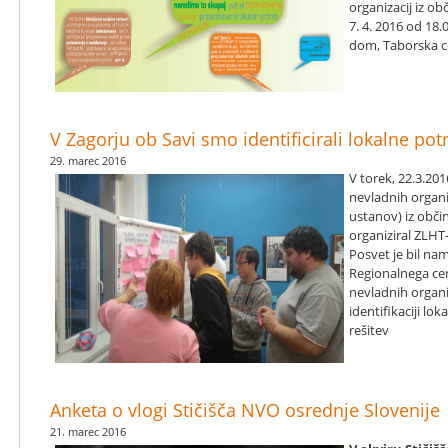
organizacij iz ob
7. 4. 2016 od 18.
dom, Taborska ce
V Zagorju ob Savi smo identificirali lokalne pot
29. marec 2016
V torek, 22.3.201
nevladnih organi
ustanov) iz občin
organiziral ZLHT
Posvet je bil na
Regionalnega ce
nevladnih organi
identifikaciji lo
rešitev
Anketa o vlogi Stičišča NVO osrednje Slovenije
21. marec 2016