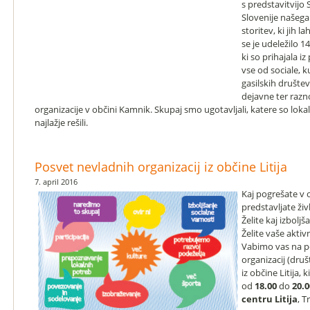
s predstavitvijo
Slovenije našega
storitev, ki jih
se je udeležilo 1
ki so prihajala iz
vse od sociale, k
gasilskih društev
dejavne ter razn
organizacije v občini Kamnik. Skupaj smo ugotavljali, katere so lokal
najlažje rešili.
Posvet nevladnih organizacij iz občine Litija
7. april 2016
Kaj pogrešate v ob
predstavljate živl
Želite kaj izboljš
Želite vaše aktiv
Vabimo vas na p
organizacij (dru
iz občine Litija, 
od
18.00
do
20.0
centru Litija
, T