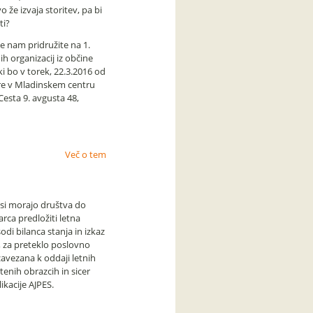
o že izvaja storitev, pa bi
ti?
e nam pridružite na 1.
h organizacij iz občine
ki bo v torek, 22.3.2016 od
re v Mladinskem centru
Cesta 9. avgusta 48,
Več o tem
isi morajo društva do
ca predložiti letna
odi bilanca stanja in izkaz
, za preteklo poslovno
zavezana k oddaji letnih
enih obrazcih in sicer
ikacije AJPES.