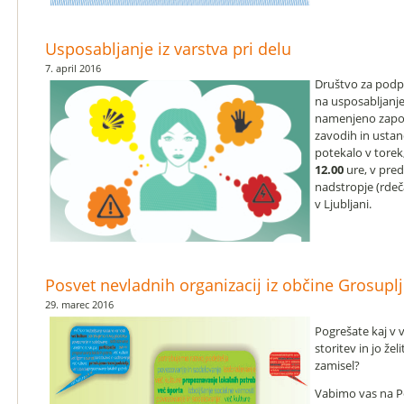
Usposabljanje iz varstva pri delu
7. april 2016
Društvo za podpo
na usposabljanje i
namenjeno zapos
zavodih in usta
potekalo v torek
12.00
ure, v pred
nadstropje (rdeč
v Ljubljani.
Posvet nevladnih organizacij iz občine Grosuplj
29. marec 2016
Pogrešate kaj v v
storitev in jo že
zamisel?
Vabimo vas na P