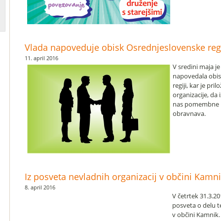
Vlada napoveduje obisk Osrednjeslovenske reg
11. april 2016
V sredini maja j
napovedala obis
regiji, kar je pr
organizacije, da
nas pomembne in 
obravnava.
Iz posveta nevladnih organizacij v občini Kamnik
8. april 2016
V četrtek 31.3.20
posveta o delu 
v občini Kamnik.