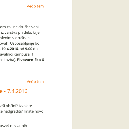
Več o tem
ro civilne družbe vabi
z varstva pri delu, ki je
lenim v društvih,
novah. Usposabljanje bo
,
19.4.2016
, od
9.00
do
avalnici Kampusa, 1.
a stavba),
Pivovarniška 6
Več o tem
e - 7.4.2016
aši občini? Izvajate
lite nadgraditi? Imate novo
osvet nevladnih