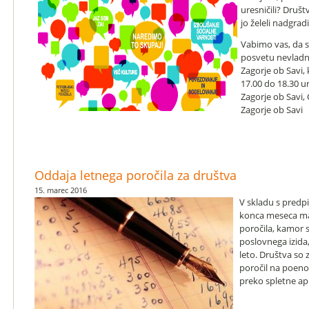
uresničili? Društv
jo želeli nadgradi
Vabimo vas, da s
posvetu nevladni
Zagorje ob Savi, 
17.00 do 18.30 u
Zagorje ob Savi, 
Zagorje ob Savi
Oddaja letnega poročila za društva
15. marec 2016
V skladu s predp
konca meseca mar
poročila, kamor s
poslovnega izida
leto. Društva so 
poročil na poenot
preko spletne apl