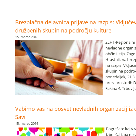
Brezplačna delavnica prijave na razpis: Vključev
družbenih skupin na področju kulture
15. marec 2016
ZLHT-Regionalni
nevladne organiza
občin Litija, Zago
Hrastnik na brez
na razpis: Vključ
skupin na področj
ponedeljek, 21.3
ure v prostorih 
Fakina 4, Trbovlj
Vabimo vas na posvet nevladnih organizacij iz 
Savi
15. marec 2016
Pogrešate kaj v v
izboljšati, pa ne 