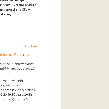
ča NVO osrednje
ripravili kratko anketo
znavnosti stičišča v
ki regiji.
Več o tem
 občine Kamnik
ši občini? Izvajate storitev
aditi? Imate novo zamisel?
osvet nevladnih
štev, zavodov in
ne Kamnik,ki bo v četrtek,
00 do 19.30 v prostorih
otlovnica), Fužine 10,