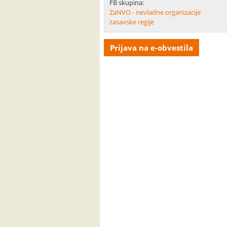
FB skupina:
ZaNVO - nevladne organizacije
zasavske regije
Prijava na e-obvestila