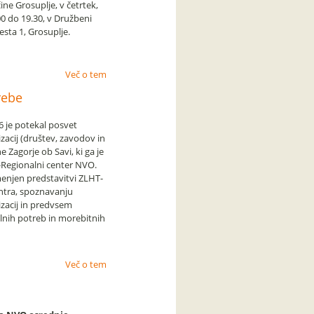
čine Grosuplje, v četrtek,
00 do 19.30, v Družbeni
sta 1, Grosuplje.
Več o tem
rebe
6 je potekal posvet
zacij (društev, zavodov in
e Zagorje ob Savi, ki ga je
-Regionalni center NVO.
menjen predstavitvi ZLHT-
ntra, spoznavanju
zacij in predvsem
kalnih potreb in morebitnih
Več o tem