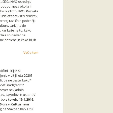
 Stičišča NVO osrednje
 podpornega okolja in
 lahko nudimo NVO. Posveta
4 udeležencev iz 9 društev,
 precej različnih področij;
ulture, turizma do
, kar kaže na to, kako
olike so nevladne
ne potrebe in kako bi jih
Več o tem
čini Litija? Si
jenje v Litiji leta 2020?
ati, pa ne veste, kako?
nosti nadgraditi?
osvet nevladnih
štev, zavodov in ustanov)
ki bo
v torek, 19.4.2016
,
0
ure v
Kulturnem
rg na Stavbah 8a v Litiji.