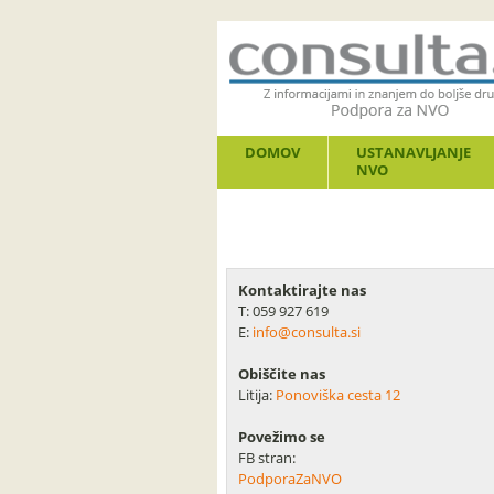
DOMOV
USTANAVLJANJE
NVO
Kontaktirajte nas
T: 059 927 619
E:
info@consulta.si
Obiščite nas
Litija:
Ponoviška cesta 12
Povežimo se
FB stran:
PodporaZaNVO