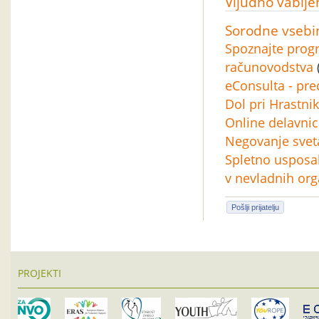
Vljudno vablje
Sorodne vsebi
Spoznajte prog
računovodstva
eConsulta - pr
Dol pri Hrastni
Online delavni
Negovanje sveta 
Spletno usposa
v nevladnih org
Pošlji prijatelju
PROJEKTI