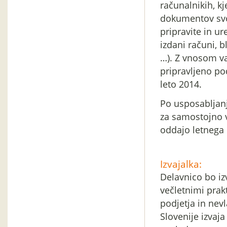
računalnikih, k
dokumentov svo
pripravite in u
izdani računi, b
…). Z vnosom v
pripravljeno po
leto 2014.
Po usposabljan
za samostojno 
oddajo letnega
Izvajalka:
Delavnico bo iz
večletnimi prak
podjetja in nev
Slovenije izvaj