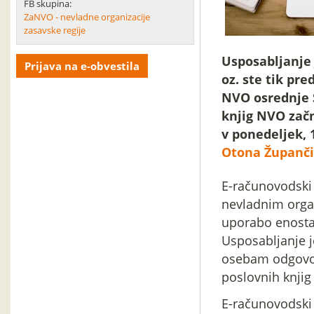
FB skupina:
ZaNVO - nevladne organizacije
zasavske regije
Usposabljanje
Prijava na e-obvestila
oz. ste tik pr
NVO osrednje 
knjig NVO začn
v ponedeljek, 
Otona Župančič
E-računovodski
nevladnim organ
uporabo enosta
Usposabljanje 
osebam odgovor
poslovnih knjig 
E-računovodski