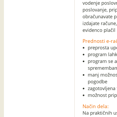
vodenje poslovn
poslovanje, pri
obračunavate p
izdajate račune
evidenco plačil 
Prednosti e-r
preprosta up
program lahko
program se a
sprememba
manj možnost
pogodbe
zagotovljena 
možnost pripr
Način dela:
Na praktičnih u