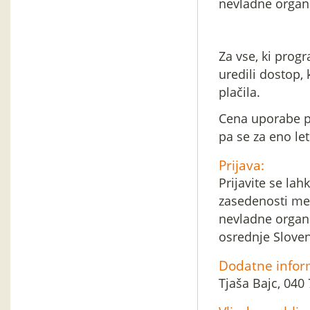
nevladne organi
Za vse, ki pro
uredili dostop, 
plačila.
Cena uporabe p
pa se za eno le
Prijava:
Prijavite se lah
zasedenosti me
nevladne organi
osrednje Sloven
Dodatne infor
Tjaša Bajc, 040 