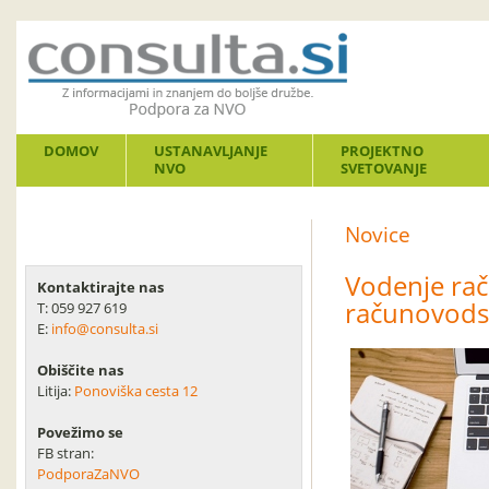
DOMOV
USTANAVLJANJE
PROJEKTNO
NVO
SVETOVANJE
Novice
Vodenje ra
Kontaktirajte nas
računovods
T: 059 927 619
E:
info@consulta.si
Obiščite nas
Litija:
Ponoviška cesta 12
Povežimo se
FB stran:
PodporaZaNVO