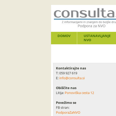
DOMOV
USTANAVLJANJE
NVO
Kontaktirajte nas
T: 059 927 619
E:
info@consulta.si
Obiščite nas
Litija:
Ponoviška cesta 12
Povežimo se
FB stran:
PodporaZaNVO