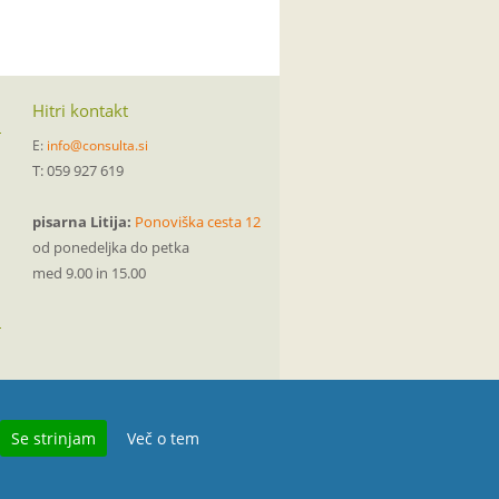
Hitri kontakt
E:
info@consulta.si
T: 059 927 619
pisarna Litija:
Ponoviška cesta 12
od ponedeljka do petka
med 9.00 in 15.00
Se strinjam
Več o tem
Pravno obvestilo