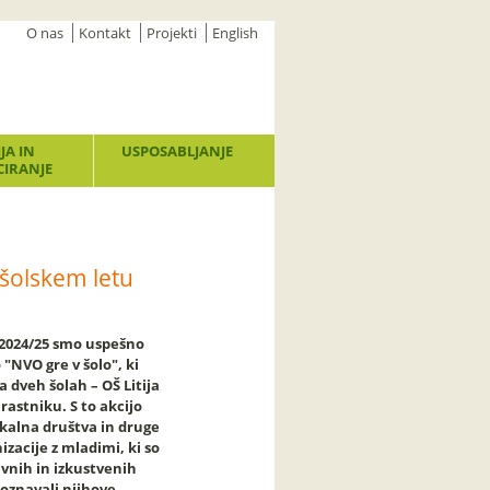
O nas
Kontakt
Projekti
English
JA IN
USPOSABLJANJE
IRANJE
 šolskem letu
 2024/25 smo uspešno
o "NVO gre v šolo", ki
na dveh šolah –
OŠ Litija
Hrastniku
. S to akcijo
okalna društva in druge
zacije z mladimi, ki so
vnih in izkustvenih
poznavali njihove