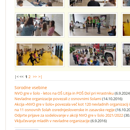
|< <<
1
2
>>
>|
Sorodne vsebine
NVO gre v šolo - letos na OŠ Litija in POŠ Dol pri Hrastniku
(6.9.2024
Nevladne organizacije povezali z osnovnimi šolami
(14.10.2016)
Akcija »NVO gre v šolo« povezala več kot 120 nevladnih organizacij 
na 11 osnovnih šolah osrednjeslovenske in zasavske regije
(16.10.2
Odprte prijave za sodelovanje v akciji NVO gre v šolo 2021/2022
(30.
Vključevanje mladih v nevladne organizacije
(6.9.2016)