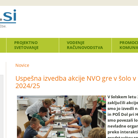
PROJEKTNO
VODENJE
PROMOCI
SVETOVANJE
RAČUNOVODSTVA
KOMUNIC
Novice
Uspešna izvedba akcije NVO gre v šolo v
2024/25
V šolskem letu
zaključili akcij
smo jo izvedli 
in
POŠ Dol pri 
smo povezali l
nevladne organi
preko interakti
predstavitev s