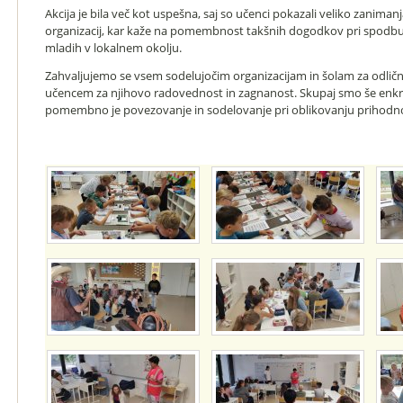
Akcija je bila več kot uspešna, saj so učenci pokazali veliko zaniman
organizacij, kar kaže na pomembnost takšnih dogodkov pri spodbuja
mladih v lokalnem okolju.
Zahvaljujemo se vsem sodelujočim organizacijam in šolam za odličn
učencem za njihovo radovednost in zagnanost. Skupaj smo še enkra
pomembno je povezovanje in sodelovanje pri oblikovanju prihodno