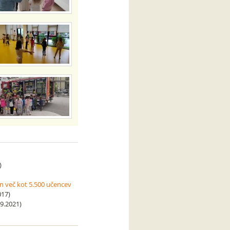
)
in več kot 5.500 učencev
017)
9.2021)