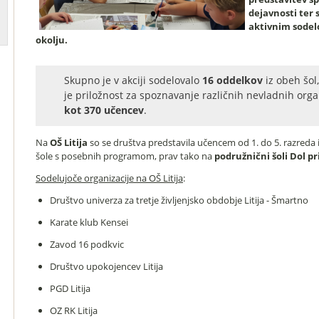
dejavnosti ter 
aktivnim sode
okolju.
Skupno je v akciji sodelovalo
16 oddelkov
iz obeh šol
je priložnost za spoznavanje različnih nevladnih orga
kot 370 učencev
.
Na
OŠ Litija
so se društva predstavila učencem od 1. do 5. razreda
šole s posebnih programom, prav tako na
podružnični šoli Dol p
Sodelujoče organizacije na OŠ Litija
:
Društvo univerza za tretje življenjsko obdobje Litija - Šmartno
Karate klub Kensei
Zavod 16 podkvic
Društvo upokojencev Litija
PGD Litija
OZ RK Litija