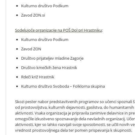
Kulturno društvo Podkum
Zavod ZON.si
Sodelujoče organizacije na POŠ Dol pri Hrastniku
:
Kulturno društvo Podkum
Zavod ZON
Društvo prijateljev mladine Zagorje
Društvo kmečkih žena Hrastnik
Rdeči križ Hrastnik
Kulturno društvo Svoboda – Folklorna skupina
Skozi pester nabor predstavitvenih programov so učenci spoznali ši
od prostovoljstva, kulturnih dejavnosti, gasilstva, do humanitarnih
aktivnosti. Vsaka organizacija je pripravila zanimive delavnice in pr
omogočile izkustveno spoznavanje dela nevladnih organizacij. Učenci 
aktivnosti, kjer so lahko razvijali svoje sposobnosti, se učili novih v
vrednost prostovoljnega dela ter pomen prispevanja k skupnosti.