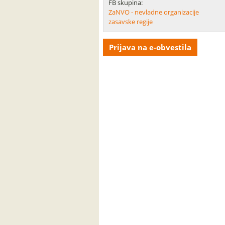
FB skupina:
ZaNVO - nevladne organizacije
zasavske regije
Prijava na e-obvestila