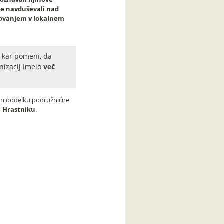
se navduševali nad
lovanjem v lokalnem
, kar pomeni, da
nizacij imelo
več
 in oddelku podružnične
ri Hrastniku
.