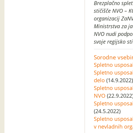
Brezplačno splet
stičišče NVO – K
organizacij ZaNV
Ministrstva za j
NVO nudi podporn
svoje regijsko st
Sorodne vsebi
Spletno usposa
Spletno usposab
delo
(14.9.2022)
Spletno usposa
NVO
(22.9.2022
Spletno usposa
(24.5.2022)
Spletno usposa
v nevladnih org