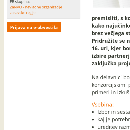
FB skupina:
ZaNVO - nevladne organizacije
zasavske regije
premisliti, s 
kako najučinko
Prijava na e-obvestila
brez večjega s
Pridružite se 
16. uri, kjer b
izbire partner
zaključka proj
Na delavnici bos
konzorcijskimi 
primeri in izkuš
Vsebina:
Izbor in sest
kaj je potreb
ureditev razm