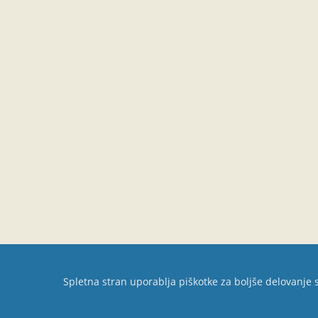
Spletna stran uporablja piškotke za boljše delovanje