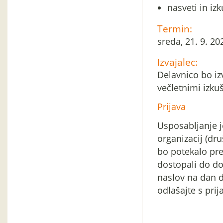
nasveti in izk
Termin:
sreda, 21. 9. 2
Izvajalec:
Delavnico bo izv
večletnimi izkuš
Prijava
Usposabljanje j
organizacij (dru
bo potekalo pr
dostopali do dog
naslov na dan d
odlašajte s prij