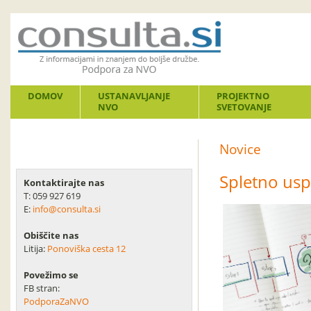
DOMOV
USTANAVLJANJE
PROJEKTNO
NVO
SVETOVANJE
Novice
Spletno usp
Kontaktirajte nas
T: 059 927 619
E:
info@consulta.si
Obiščite nas
Litija:
Ponoviška cesta 12
Povežimo se
FB stran:
PodporaZaNVO