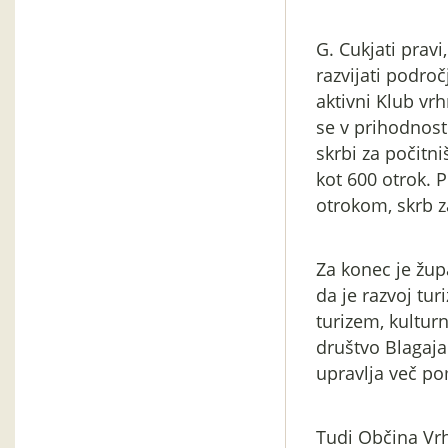
G. Cukjati pravi
razvijati podro
aktivni Klub vrh
se v prihodnost
skrbi za počitn
kot 600 otrok. 
otrokom, skrb z
Za konec je župa
da je razvoj tu
turizem, kulturn
društvo Blagaja
upravlja več po
Tudi Občina Vrh