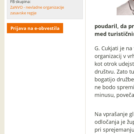
FB skupina:
ZaNVO - nevladne organizacije
zasavske regije
poudaril, da p
Prijava na e-obvestila
med turistični
G. Cukjati je n
organizacij v vr
kot otrok udejs
društvu. Zato t
bogatijo družb
ne bodo spremin
minusu, povečal
Na vprašanje gl
odločanja je žu
pri sprejemanju