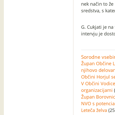
nek način to ž
sredstva, s kat
G. Cukjati je na
intervju je dost
Sorodne vsebi
Župan Občine L
njihovo delovan
Občini Horjul s
V Občini Vodice
organizacijami
(
Župan Borovnice
NVO s potencial
Leteča želva
(25