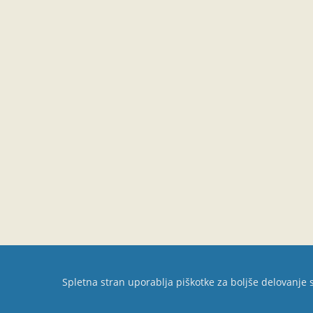
Spletna stran uporablja piškotke za boljše delovanje