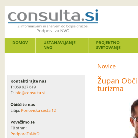
DOMOV
USTANAVLJANJE
PROJEKTNO
NVO
SVETOVANJE
Novice
Župan Občin
Kontaktirajte nas
turizma
T: 059 927 619
E:
info@consulta.si
Obiščite nas
Litija:
Ponoviška cesta 12
Povežimo se
FB stran:
PodporaZaNVO