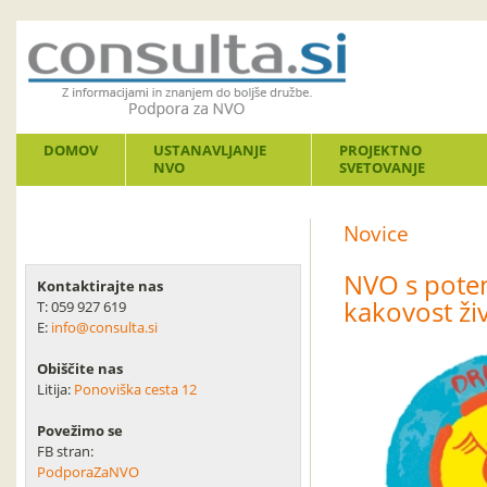
DOMOV
USTANAVLJANJE
PROJEKTNO
NVO
SVETOVANJE
Novice
NVO s poten
Kontaktirajte nas
kakovost živ
T: 059 927 619
E:
info@consulta.si
Obiščite nas
Litija:
Ponoviška cesta 12
Povežimo se
FB stran:
PodporaZaNVO