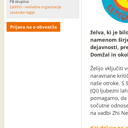
FB skupina:
ZaNVO - nevladne organizacije
zasavske regije
Prijava na e-obvestila
želva, ki je bi
namenom širjen
dejavnosti, pr
Domžal in oko
Želijo vključiti
naravnane kritič
naše otroke. S 
(Qi) ljubezni 
pomagamo, da v
sočutne odnose
na vadbi Zhi N
Kaj delajo oz. 