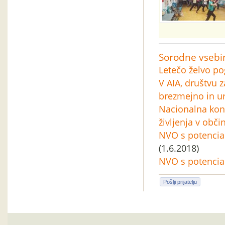
Sorodne vsebi
Letečo želvo p
V AIA, društvu z
brezmejno in ur
Nacionalna konf
življenja v obči
NVO s potencial
(1.6.2018)
NVO s potencia
Pošlji prijatelju