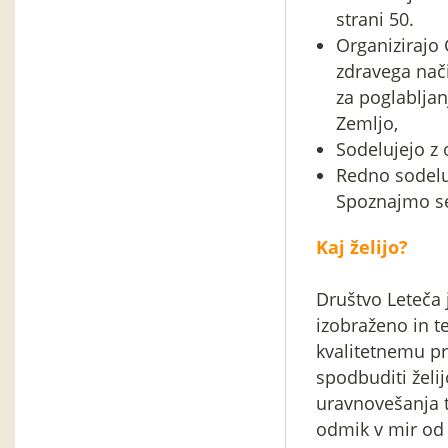
strani 50.
Organizirajo
zdravega način
za poglabljan
Zemljo,
Sodelujejo z 
Redno sodeluj
Spoznajmo se
Kaj želijo?
Društvo Leteča 
izobraženo in t
kvalitetnemu pr
spodbuditi želi
uravnovešanja t
odmik v mir od 