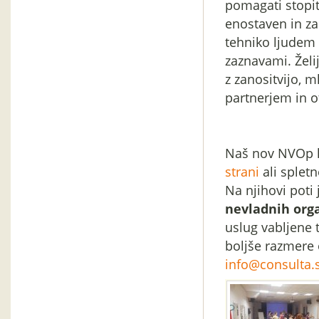
pomagati stopit
enostaven in zab
tehniko ljudem
zaznavami. Želi
z zanositvijo, 
partnerjem in 
Naš nov NVOp l
strani
ali spletn
Na njihovi poti
nevladnih orga
uslug vabljene t
boljše razmere 
info@consulta.s