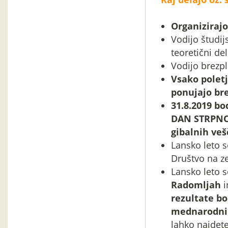
Organiziraj
Vodijo študij
teoretični de
Vodijo brezp
Vsako polet
ponujajo bre
31.8.2019 b
DAN STRPNOS
gibalnih veš
Lansko leto 
Društvo na ze
Lansko leto s
Radomljah
i
rezultate bo
mednarodni 
lahko najdet