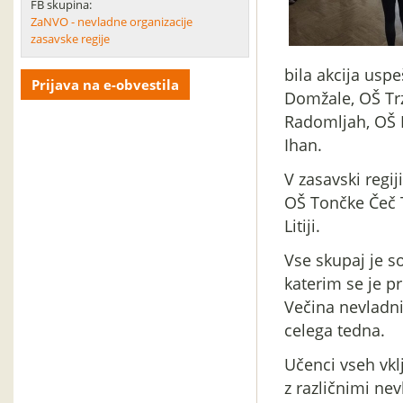
FB skupina:
ZaNVO - nevladne organizacije
zasavske regije
bila akcija usp
Prijava na e-obvestila
Domžale, OŠ Trz
Radomljah, OŠ H
Ihan.
V zasavski regij
OŠ Tončke Čeč T
Litiji.
Vse skupaj je s
katerim se je pr
Večina nevladni
celega tedna.
Učenci vseh vkl
z različnimi ne