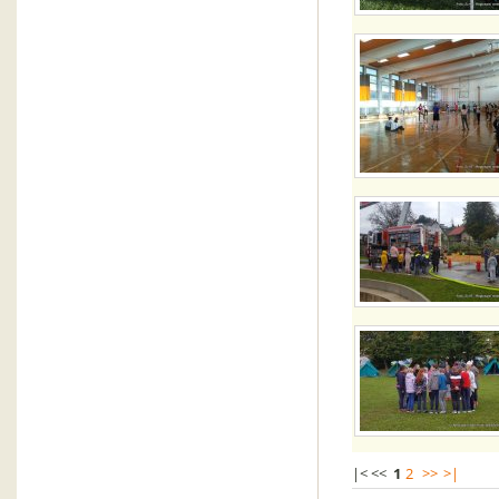
|< <<
1
2
>>
>|