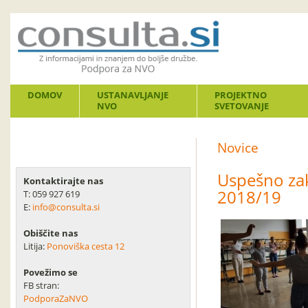
DOMOV
USTANAVLJANJE
PROJEKTNO
NVO
SVETOVANJE
Novice
Uspešno zak
Kontaktirajte nas
2018/19
T: 059 927 619
E:
info@consulta.si
Obiščite nas
Litija:
Ponoviška cesta 12
Povežimo se
FB stran:
PodporaZaNVO