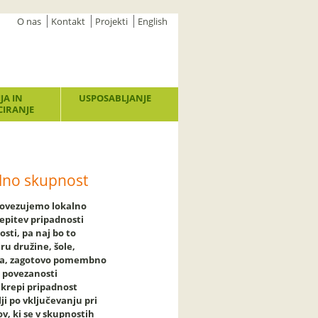
O nas
Kontakt
Projekti
English
JA IN
USPOSABLJANJE
IRANJE
lno skupnost
povezujemo lokalno
epitev pripadnosti
sti, pa naj bo to
ru družine, šole,
aja, zagotovo pomembno
i povezanosti
krepi pripadnost
lji po vključevanju pri
ov, ki se v skupnostih