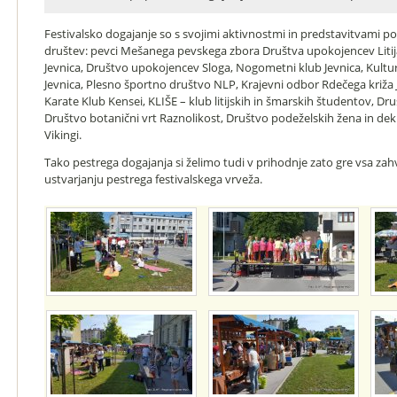
Festivalsko dogajanje so s svojimi aktivnostmi in predstavitvami pope
društev: pevci Mešanega pevskega zbora Društva upokojencev Litij
Jevnica, Društvo upokojencev Sloga, Nogometni klub Jevnica, Kult
Jevnica, Plesno športno društvo NLP, Krajevni odbor Rdečega križa 
Karate Klub Kensei, KLIŠE – klub litijskih in šmarskih študentov, Dru
Društvo botanični vrt Raznolikost, Društvo podeželskih žena in dek
Vikingi.
Tako pestrega dogajanja si želimo tudi v prihodnje zato gre vsa zah
ustvarjanju pestrega festivalskega vrveža.