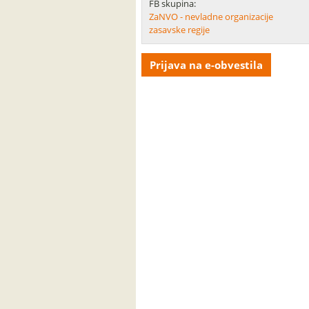
FB skupina:
ZaNVO - nevladne organizacije
zasavske regije
Prijava na e-obvestila