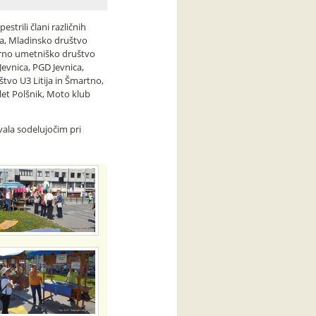
strili člani različnih
a, Mladinsko društvo
urno umetniško društvo
Jevnica, PGD Jevnica,
štvo U3 Litija in Šmartno,
let Polšnik, Moto klub
vala sodelujočim pri