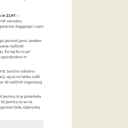
a in ZLHT –
vnih zavodov,
i pestrost dogajanja v sami
 javnosti javni, zasebni
vanje različnih
. Pa naj bo to pri
h uporabnikov in
6.2018. Sončno sobotno
j, saj so vsi lahko našli
ot 30 različnih organizacij
 Jevnica, ki je poskrbela
 KS Jevnica so se na
kupnosti Dole, Gabrovka,