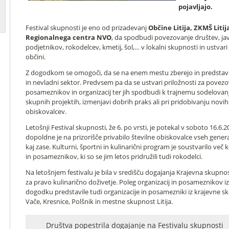
pojavljajo.
Festival skupnosti je eno od prizadevanj
Občine Litija, ZKMŠ Litij
Regionalnega centra NVO
, da spodbudi povezovanje društev, ja
podjetnikov, rokodelcev, kmetij, šol,… v lokalni skupnosti in ustvar
občini.
Z dogodkom se omogoči, da se na enem mestu zberejo in predstavijo
in nevladni sektor. Predvsem pa da se ustvari priložnosti za povezo
posameznikov in organizacij ter jih spodbudi k trajnemu sodelovanju
skupnih projektih, izmenjavi dobrih praks ali pri pridobivanju novi
obiskovalcev.
Letošnji Festival skupnosti, že 6. po vrsti, je potekal v soboto 16.
dopoldne je na prizorišče privabilo številne obiskovalce vseh generaci
kaj zase. Kulturni, športni in kulinarični program je soustvarilo več k
in posameznikov, ki so se jim letos pridružili tudi rokodelci.
Na letošnjem festivalu je bila v središču dogajanja Krajevna skupnost
za pravo kulinarično doživetje. Poleg organizacij in posameznikov iz
dogodku predstavile tudi organizacije in posamezniki iz krajevne s
Vače, Kresnice, Polšnik in mestne skupnost Litija.
Društva popestrila dogajanje na Festivalu skupnosti