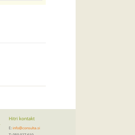
Hitri kontakt
E:
info@consulta.si
T: 059 927 619