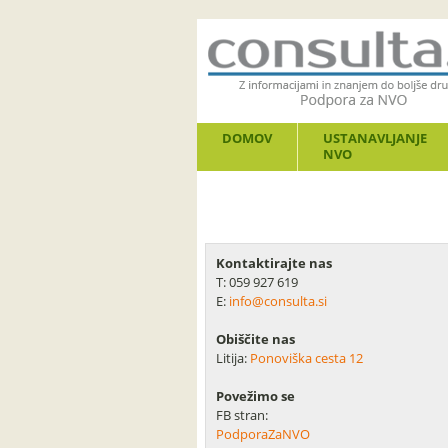
DOMOV
USTANAVLJANJE
NVO
Kontaktirajte nas
T: 059 927 619
E:
info@consulta.si
Obiščite nas
Litija:
Ponoviška cesta 12
Povežimo se
FB stran:
PodporaZaNVO