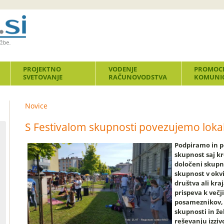
PROJEKTNO
VODENJE
PROMOCI
SVETOVANJE
RAČUNOVODSTVA
KOMUNIC
Novice
S Festivalom skupnosti povezujemo loka
Podpiramo in 
skupnost saj kr
določeni skupno
skupnost v okvi
društva ali kr
prispeva k večj
posameznikov, 
skupnosti in že
reševanju izziv