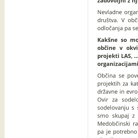
zadovoljni z 
Nevladne organi
društva. V obč
odločanja pa se
Kakšne so mož
občine v okvi
projekti LAS, .
organizacijam
Občina se pove
projektih za ka
državne in evro
Ovir za sodel
sodelovanju s s
smo skupaj z 
Medobčinski ra
pa je potrebno