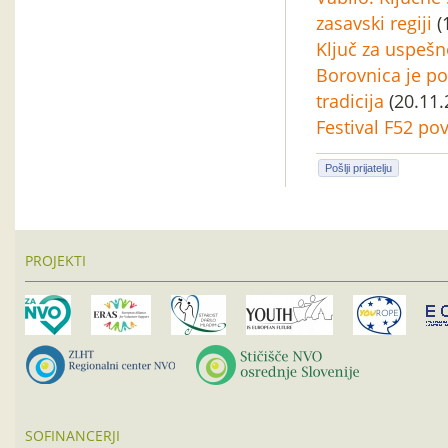
zasavski regiji
(
Ključ za uspešn
Borovnica je po
tradicija
(20.11.
Festival F52 po
Pošlji prijatelju
PROJEKTI
SOFINANCERJI