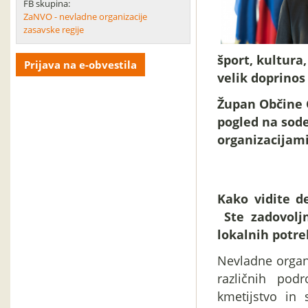
FB skupina:
ZaNVO - nevladne organizacije
zasavske regije
šport, kultura,
Prijava na e-obvestila
velik doprinos
Župan Občine G
pogled na sod
organizacijami
Kako vidite d
Ste zadovoljn
lokalnih potre
Nevladne organi
različnih podr
kmetijstvo in