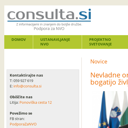
DOMOV
USTANAVLJANJE
PROJEKTNO
NVO
SVETOVANJE
Novice
Nevladne or
Kontaktirajte nas
bogatijo živ
T: 059 927 619
E:
info@consulta.si
Obiščite nas
Litija:
Ponoviška cesta 12
Povežimo se
FB stran:
PodporaZaNVO