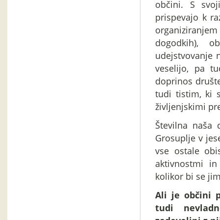
občini. S svo
prispevajo k ra
organiziranjem 
dogodkih), 
udejstvovanje n
veselijo, pa t
doprinos društe
tudi tistim, ki
življenjskimi pr
Številna naša 
Grosuplje v jes
vse ostale obi
aktivnostmi in
kolikor bi se jim
Ali je občini
tudi nevladn