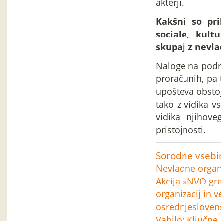
akterji.
Kakšni so pri
sociale, kultu
skupaj z nevl
Naloge na podro
proračunih, pa 
upošteva obstoj
tako z vidika v
vidika njihove
pristojnosti.
Sorodne vsebi
Nevladne organi
Akcija »NVO gre
organizacij in 
osrednjeslovens
Vabilo: Ključne